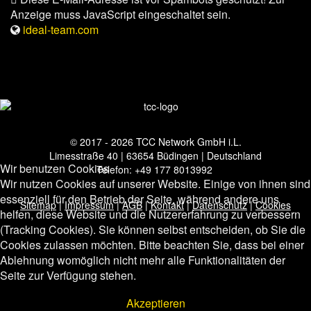
Anzeige muss JavaScript eingeschaltet sein.
ideal-team.com
© 2017 - 2026 TCC Network GmbH i.L.
Limesstraße 40 | 63654 Büdingen | Deutschland
Wir benutzen Cookies
Telefon: +49 177 8013992
Wir nutzen Cookies auf unserer Website. Einige von ihnen sind
essenziell für den Betrieb der Seite, während andere uns
Sitemap
|
Impressum
|
AGB
|
Kontakt
|
Datenschutz
|
Cookies
helfen, diese Website und die Nutzererfahrung zu verbessern
(Tracking Cookies). Sie können selbst entscheiden, ob Sie die
Cookies zulassen möchten. Bitte beachten Sie, dass bei einer
Ablehnung womöglich nicht mehr alle Funktionalitäten der
Seite zur Verfügung stehen.
Akzeptieren