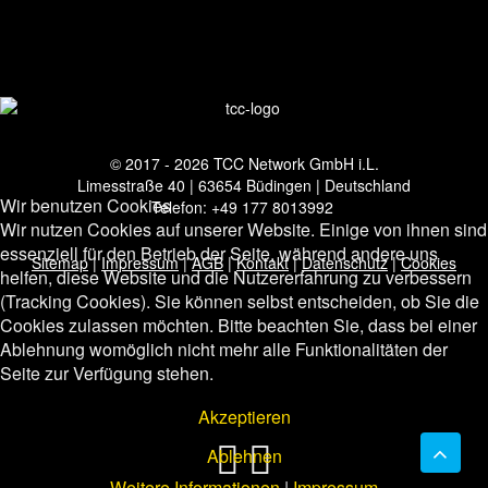
© 2017 - 2026 TCC Network GmbH i.L.
Limesstraße 40 | 63654 Büdingen | Deutschland
Wir benutzen Cookies
Telefon: +49 177 8013992
Wir nutzen Cookies auf unserer Website. Einige von ihnen sind
essenziell für den Betrieb der Seite, während andere uns
Sitemap
|
Impressum
|
AGB
|
Kontakt
|
Datenschutz
|
Cookies
helfen, diese Website und die Nutzererfahrung zu verbessern
(Tracking Cookies). Sie können selbst entscheiden, ob Sie die
Cookies zulassen möchten. Bitte beachten Sie, dass bei einer
Ablehnung womöglich nicht mehr alle Funktionalitäten der
Seite zur Verfügung stehen.
Akzeptieren
Ablehnen
Weitere Informationen
|
Impressum