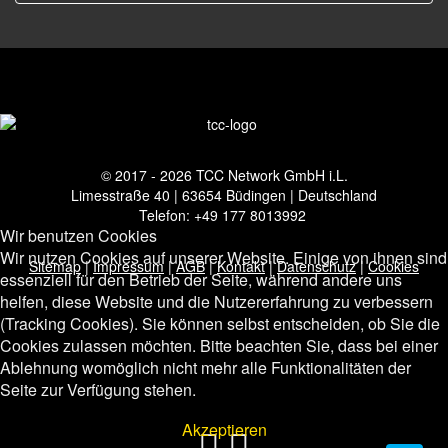
© 2017 - 2026 TCC Network GmbH i.L.
Limesstraße 40 | 63654 Büdingen | Deutschland
Telefon: +49 177 8013992
Wir benutzen Cookies
Wir nutzen Cookies auf unserer Website. Einige von ihnen sind
Sitemap
|
Impressum
|
AGB
|
Kontakt
|
Datenschutz
|
Cookies
essenziell für den Betrieb der Seite, während andere uns
helfen, diese Website und die Nutzererfahrung zu verbessern
(Tracking Cookies). Sie können selbst entscheiden, ob Sie die
Cookies zulassen möchten. Bitte beachten Sie, dass bei einer
Ablehnung womöglich nicht mehr alle Funktionalitäten der
Seite zur Verfügung stehen.
Akzeptieren